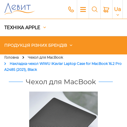
Ua
ТЕХНІКА APPLE
ПРОДУКЦІЯ РІЗНИХ БРЕНДІВ
Головна
Чехол для MacBook
Накладка-чехол WiWU iKavlar Laptop Case for MacBook 16.2 Pro
Чохли
A2485 (2021), Black
Чехол для MacBook
Акустика
Генератори і Зарядні станції
Гаджети
Платний сервіс Apple