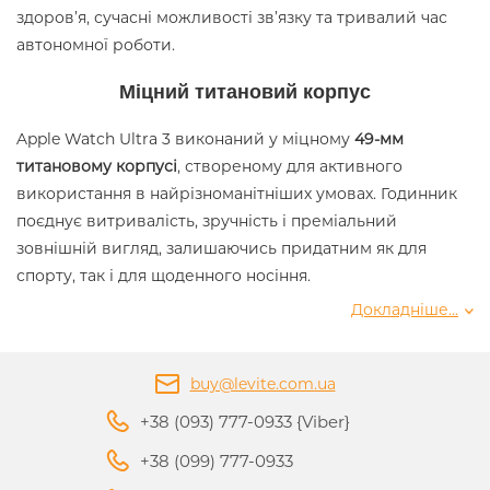
здоров’я, сучасні можливості зв’язку та тривалий час
автономної роботи.
Міцний титановий корпус
Apple Watch Ultra 3 виконаний у міцному
49-мм
титановому корпусі
, створеному для активного
використання в найрізноманітніших умовах. Годинник
поєднує витривалість, зручність і преміальний
зовнішній вигляд, залишаючись придатним як для
спорту, так і для щоденного носіння.
Докладніше...
Доступні кольори:
Natural
buy@levite.com.ua
Black
+38 (093) 777-0933 {Viber}
Великий яскравий дисплей
+38 (099) 777-0933
Apple Watch Ultra 3 отримав найбільший дисплей