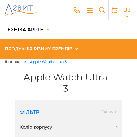
Ua
ТЕХНІКА APPLE
ПРОДУКЦІЯ РІЗНИХ БРЕНДІВ
Головна
Apple Watch Ultra 3
Чохли
Apple Watch Ultra
3
Акустика
Генератори і Зарядні станції
ФІЛЬТР
Скинути
Гаджети
Колір корпусу
A
Платний сервіс Apple
Black Titanium