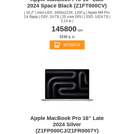
2024 Space Black (Z1FT000CV)
| 16,2" | mini-LED, 3456x2234, 120Гц | Apple M4 Pro
14 Ядер | ОЗУ: 24 ГБ | 20 core GPU | SSD: 1024 ГБ |
2,14 кг |
145800
грн
3240 y. о.
КУПИТИ
Apple MacBook Pro 16" Late
2024 Silver
(Z1FP000CJ/Z1FR0007Y)