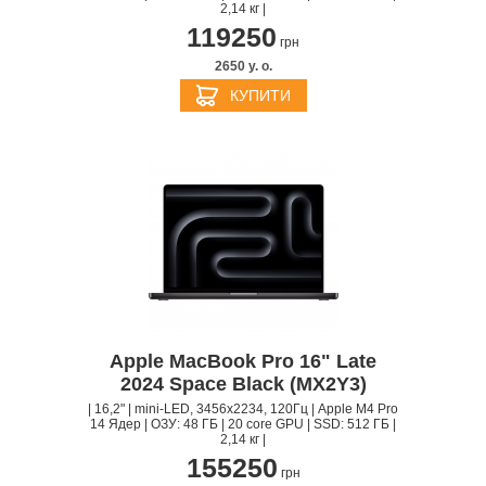
2,14 кг |
119250
грн
2650 y. о.
КУПИТИ
Apple MacBook Pro 16" Late
2024 Space Black (MX2Y3)
| 16,2" | mini-LED, 3456x2234, 120Гц | Apple M4 Pro
14 Ядер | ОЗУ: 48 ГБ | 20 core GPU | SSD: 512 ГБ |
2,14 кг |
155250
грн