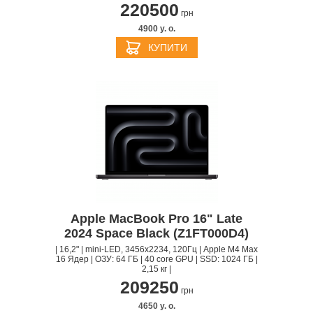
220500
грн
4900 y. о.
КУПИТИ
Apple MacBook Pro 16" Late
2024 Space Black (Z1FT000D4)
| 16,2" | mini-LED, 3456x2234, 120Гц | Apple M4 Max
16 Ядер | ОЗУ: 64 ГБ | 40 core GPU | SSD: 1024 ГБ |
2,15 кг |
209250
грн
4650 y. о.