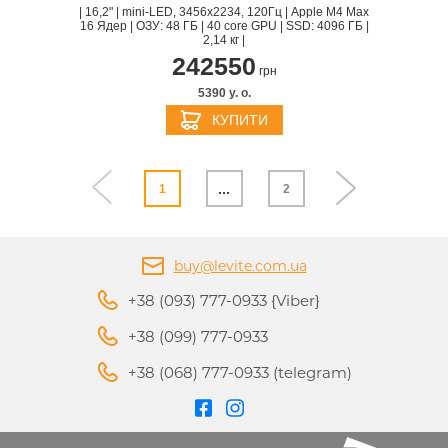
| 16,2" | mini-LED, 3456x2234, 120Гц | Apple M4 Max
16 Ядер | ОЗУ: 48 ГБ | 40 core GPU | SSD: 4096 ГБ |
2,14 кг |
242550
грн
5390 y. о.
КУПИТИ
...
1
2
buy@levite.com.ua
+38 (093) 777-0933 {Viber}
+38 (099) 777-0933
+38 (068) 777-0933 (telegram)