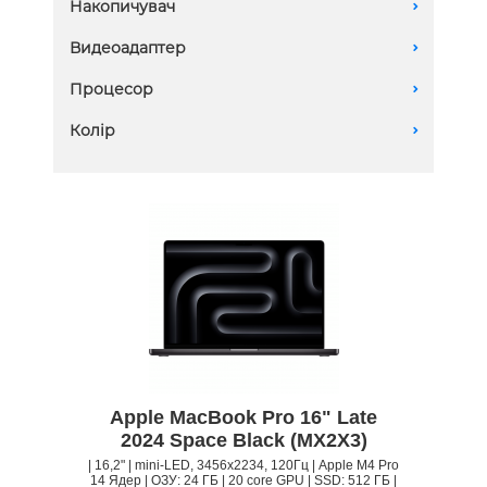
Накопичувач
A
24 GB
128Gb SSD
Видеоадаптер
A
36 GB
1Tb SSD
48 GB
20 core GPU
Процесор
A
2TB SSD
64 GB
32 core GPU
4TB SSD
M4 Max 14-Core
Колір
A
40 core GPU
512Gb SSD
M4 Max 16-Core
8TB SSD
M4 Pro 14-Core
Apple MacBook Pro 16" Late
2024 Space Black (MX2X3)
| 16,2" | mini-LED, 3456x2234, 120Гц | Apple M4 Pro
14 Ядер | ОЗУ: 24 ГБ | 20 core GPU | SSD: 512 ГБ |