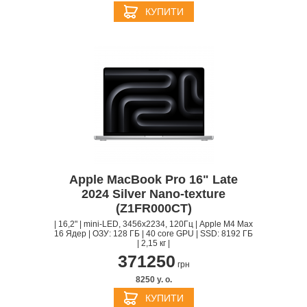
КУПИТИ
Apple MacBook Pro 16" Late
2024 Silver Nano-texture
(Z1FR000CT)
| 16,2" | mini-LED, 3456x2234, 120Гц | Apple M4 Max
16 Ядер | ОЗУ: 128 ГБ | 40 core GPU | SSD: 8192 ГБ
| 2,15 кг |
371250
грн
8250 y. о.
КУПИТИ