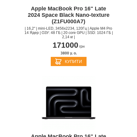
Apple MacBook Pro 16" Late
2024 Space Black Nano-texture
(Z1FU000A7)
| 16,2" | mini-LED, 3456x2234, 120Гц | Apple M4 Pro
14 Ядер | ОЗУ: 48 ГБ | 20 core GPU | SSD: 1024 ГБ |
2,14 кг |
171000
грн
3800 y. о.
КУПИТИ
Apple MacBook Pro 16" Late