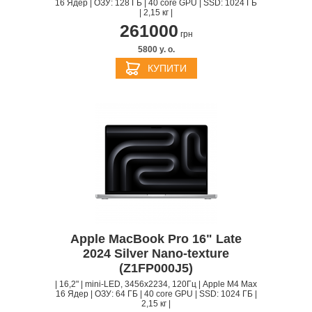
16 Ядер | ОЗУ: 128 ГБ | 40 core GPU | SSD: 1024 ГБ
| 2,15 кг |
261000
грн
5800 y. о.
КУПИТИ
Apple MacBook Pro 16" Late
2024 Silver Nano-texture
(Z1FP000J5)
| 16,2" | mini-LED, 3456x2234, 120Гц | Apple M4 Max
16 Ядер | ОЗУ: 64 ГБ | 40 core GPU | SSD: 1024 ГБ |
2,15 кг |