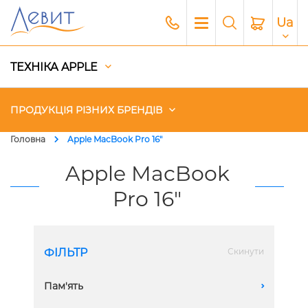
Ua
ТЕХНІКА APPLE
ПРОДУКЦІЯ РІЗНИХ БРЕНДІВ
Головна
Apple MacBook Pro 16"
Чохли
Apple MacBook
Pro 16"
Акустика
Генератори і Зарядні станції
ФІЛЬТР
Скинути
Гаджети
Пам'ять
A
Платний сервіс Apple
128 GB