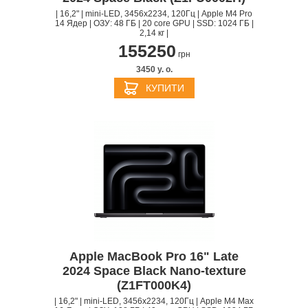
| 16,2" | mini-LED, 3456x2234, 120Гц | Apple M4 Pro
14 Ядер | ОЗУ: 48 ГБ | 20 core GPU | SSD: 1024 ГБ |
2,14 кг |
155250
грн
3450 y. о.
КУПИТИ
Apple MacBook Pro 16" Late
2024 Space Black Nano-texture
(Z1FT000K4)
| 16,2" | mini-LED, 3456x2234, 120Гц | Apple M4 Max