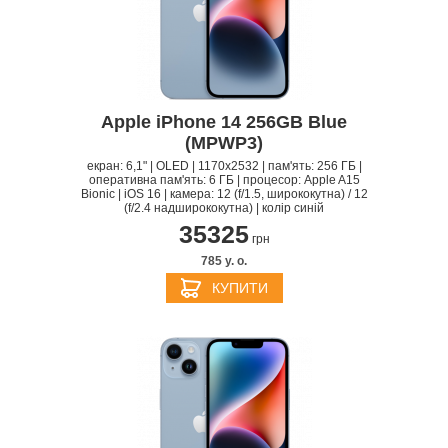
Apple iPhone 14 256GB Blue
(MPWP3)
екран: 6,1" | OLED | 1170x2532 | пам'ять: 256 ГБ |
оперативна пам'ять: 6 ГБ | процесор: Apple A15
Bionic | iOS 16 | камера: 12 (f/1.5, ширококутна) / 12
(f/2.4 надширококутна) | колір синій
35325
грн
785 y. о.
КУПИТИ