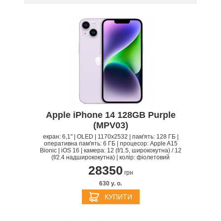
512 GB
Apple iPhone 14 128GB Purple
(MPV03)
екран: 6,1" | OLED | 1170x2532 | пам'ять: 128 ГБ |
оперативна пам'ять: 6 ГБ | процесор: Apple A15
Bionic | iOS 16 | камера: 12 (f/1.5, ширококутна) / 12
(f/2.4 надширококутна) | колір: фіолетовий
28350
грн
630 y. о.
КУПИТИ