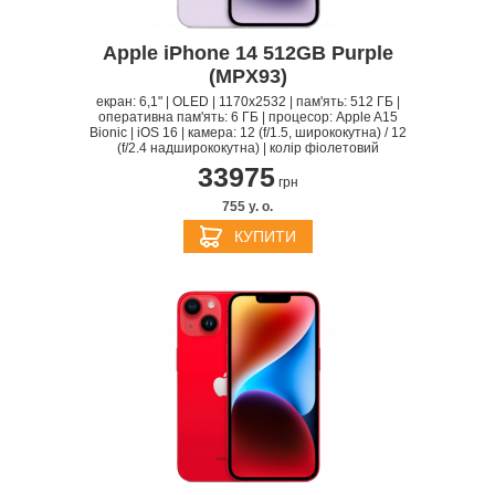
Apple iPhone 14 512GB Purple
(MPX93)
екран: 6,1" | OLED | 1170x2532 | пам'ять: 512 ГБ |
оперативна пам'ять: 6 ГБ | процесор: Apple A15
Bionic | iOS 16 | камера: 12 (f/1.5, ширококутна) / 12
(f/2.4 надширококутна) | колір фіолетовий
33975
грн
755 y. о.
КУПИТИ