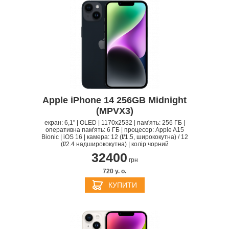
Apple iPhone 14 256GB Midnight
(MPVX3)
екран: 6,1" | OLED | 1170x2532 | пам'ять: 256 ГБ |
оперативна пам'ять: 6 ГБ | процесор: Apple A15
Bionic | iOS 16 | камера: 12 (f/1.5, ширококутна) / 12
(f/2.4 надширококутна) | колір чорний
32400
грн
720 y. о.
КУПИТИ