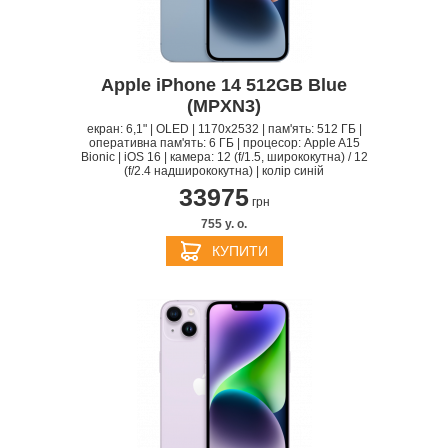
Apple iPhone 14 512GB Blue
(MPXN3)
екран: 6,1" | OLED | 1170x2532 | пам'ять: 512 ГБ |
оперативна пам'ять: 6 ГБ | процесор: Apple A15
Bionic | iOS 16 | камера: 12 (f/1.5, ширококутна) / 12
(f/2.4 надширококутна) | колір синій
33975
грн
755 y. о.
КУПИТИ