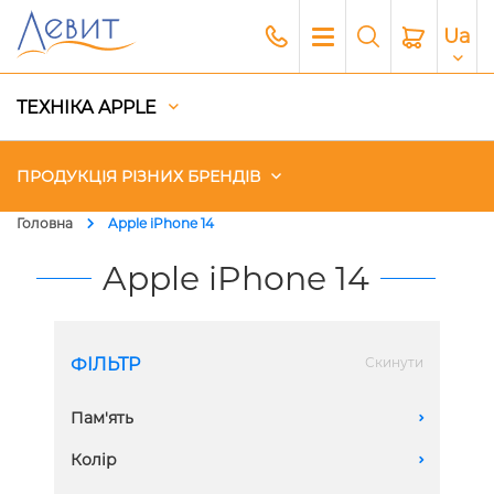
Ua
ТЕХНІКА APPLE
ПРОДУКЦІЯ РІЗНИХ БРЕНДІВ
Головна
Apple iPhone 14
Чохли
Apple iPhone 14
Акустика
ФІЛЬТР
Скинути
Генератори і Зарядні станції
Пам'ять
A
Гаджети
128 GB
Колір
A
Платний сервіс Apple
256 GB