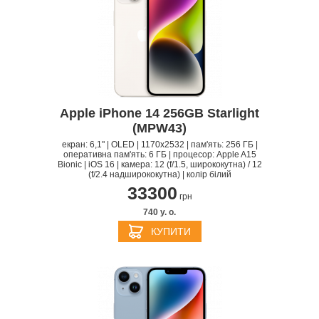
Apple iPhone 14 256GB Starlight
(MPW43)
екран: 6,1" | OLED | 1170x2532 | пам'ять: 256 ГБ |
оперативна пам'ять: 6 ГБ | процесор: Apple A15
Bionic | iOS 16 | камера: 12 (f/1.5, ширококутна) / 12
(f/2.4 надширококутна) | колір білий
33300
грн
740 y. о.
КУПИТИ