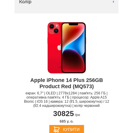
Колір
A
512 GB
Apple iPhone 14 Plus 256GB
Product Red (MQ573)
екран: 6,7" | OLED | 2778x1284 | пам'ять: 256 ГБ |
оперативна пам'ять: 4 ГБ | процесор: Apple A15
Bionic | iOS 16 | камера: 12 (f/1.5, ширококутна) / 12
(f/2.4 надширококутна) | колір червоний
30825
грн
685 y. о.
КУПИТИ