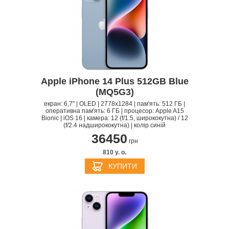
Apple iPhone 14 Plus 512GB Blue
(MQ5G3)
екран: 6,7" | OLED | 2778x1284 | пам'ять: 512 ГБ |
оперативна пам'ять: 6 ГБ | процесор: Apple A15
Bionic | iOS 16 | камера: 12 (f/1.5, ширококутна) / 12
(f/2.4 надширококутна) | колір синій
36450
грн
810 y. о.
КУПИТИ