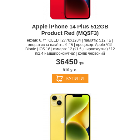
Apple iPhone 14 Plus 512GB
Product Red (MQ5F3)
екран: 6,7" | OLED | 2778x1284 | пам'ять: 512 ГБ |
оперативна пам'ять: 6 ГБ | процесор: Apple A15
Bionic | iOS 16 | камера: 12 (f/1.5, ширококутна) / 12
(f/2.4 надширококутна) | колір червоний
36450
грн
810 y. о.
КУПИТИ