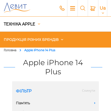
Ua
ТЕХНІКА APPLE
ПРОДУКЦІЯ РІЗНИХ БРЕНДІВ
Головна
Apple iPhone 14 Plus
Чохли
Apple iPhone 14
Plus
Акустика
Генератори і Зарядні станції
ФІЛЬТР
Скинути
Гаджети
Пам'ять
A
Платний сервіс Apple
256 GB