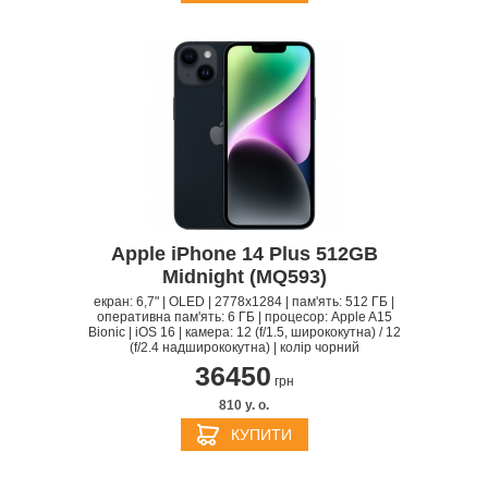
Apple iPhone 14 Plus 512GB
Midnight (MQ593)
екран: 6,7" | OLED | 2778x1284 | пам'ять: 512 ГБ |
оперативна пам'ять: 6 ГБ | процесор: Apple A15
Bionic | iOS 16 | камера: 12 (f/1.5, ширококутна) / 12
(f/2.4 надширококутна) | колір чорний
36450
грн
810 y. о.
КУПИТИ