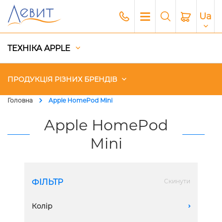
Ua
ТЕХНІКА APPLE
ПРОДУКЦІЯ РІЗНИХ БРЕНДІВ
Головна
Apple HomePod Mini
Чохли
Apple HomePod
Mini
Акустика
Генератори і Зарядні станції
ФІЛЬТР
Скинути
Гаджети
Колір
A
Платний сервіс Apple