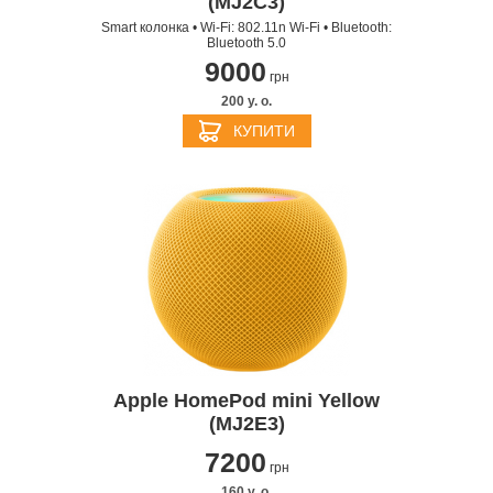
(MJ2C3)
Smart колонка • Wi-Fi: 802.11n Wi-Fi • Bluetooth:
Bluetooth 5.0
9000
грн
200 y. о.
КУПИТИ
Apple HomePod mini Yellow
(MJ2E3)
7200
грн
160 y. о.