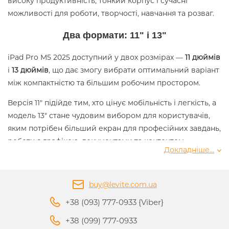
високу продуктивність, тонкий корпус і сучасні
можливості для роботи, творчості, навчання та розваг.
Два формати: 11" і 13"
iPad Pro M5 2025 доступний у двох розмірах —
11 дюймів
і
13 дюймів
, що дає змогу вибрати оптимальний варіант
між компактністю та більшим робочим простором.
Версія 11" підійде тим, хто цінує мобільність і легкість, а
модель 13" стане чудовим вибором для користувачів,
яким потрібен більший екран для професійних завдань,
роботи з графікою, документами та контентом.
Докладніше...
Продуктивність Apple M5
buy@levite.com.ua
В основі iPad Pro використовується потужний чип
Apple M5
, створений для високої швидкості роботи,
+38 (093) 777-0933 {Viber}
багатозадачності та сучасних інтелектуальних функцій.
+38 (099) 777-0933
Планшет чудово підходить для обробки фото й відео,