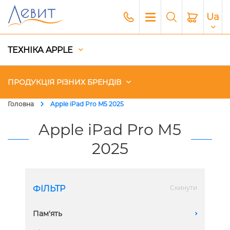
Ua
ТЕХНІКА APPLE
ПРОДУКЦІЯ РІЗНИХ БРЕНДІВ
Головна
Apple iPad Pro M5 2025
Чохли
Apple iPad Pro M5
2025
Акустика
Генератори і Зарядні станції
ФІЛЬТР
Скинути
Гаджети
Пам'ять
A
Платний сервіс Apple
1 TB