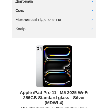
Діагональ
A
2 TB
11 дюймів
Скло
A
256 GB
13 дюймів
512 GB
Nano-texture Glass
Можливості підключення
A
Standard glass
Wi-Fi
Колір
A
Wi-Fi + Cellular
Apple iPad Pro 11" M5 2025 Wi-Fi
256GB Standard glass - Silver
(MDWL4)