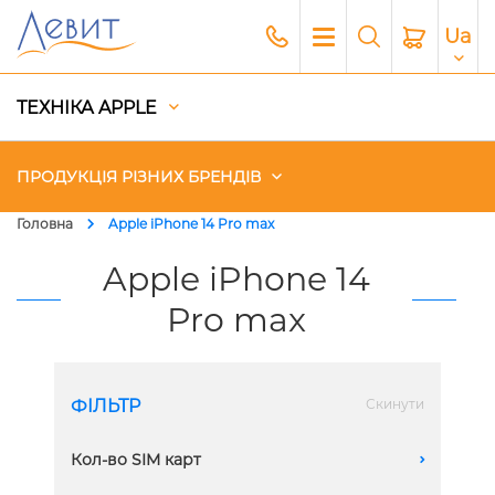
Ua
ТЕХНІКА APPLE
ПРОДУКЦІЯ РІЗНИХ БРЕНДІВ
Головна
Apple iPhone 14 Pro max
Чохли
Apple iPhone 14
Pro max
Акустика
Генератори і Зарядні станції
ФІЛЬТР
Скинути
Гаджети
Кол-во SIM карт
A
Платний сервіс Apple
2 eSIM