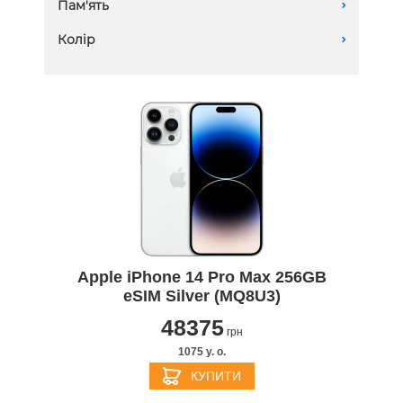
Пам'ять
A
256 GB
Колір
A
Apple iPhone 14 Pro Max 256GB
eSIM Silver (MQ8U3)
48375
грн
1075 y. о.
КУПИТИ