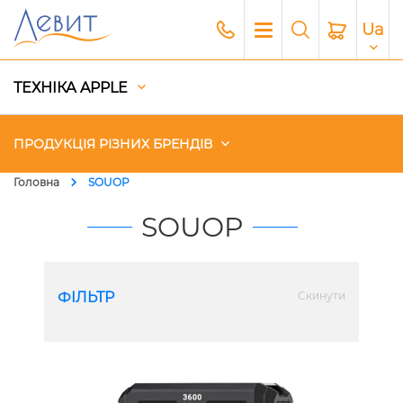
Ua
ТЕХНІКА APPLE
ПРОДУКЦІЯ РІЗНИХ БРЕНДІВ
Головна
SOUOP
Чохли
SOUOP
Акустика
ФІЛЬТР
Скинути
Генератори і Зарядні станції
Гаджети
Платний сервіс Apple