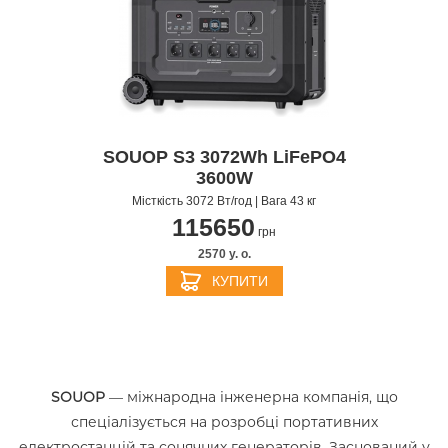
SOUOP S3 3072Wh LiFePO4
3600W
Місткість 3072 Вт/год | Вага 43 кг
115650
грн
2570 y. о.
КУПИТИ
SOUOP
— міжнародна інженерна компанія, що
спеціалізується на розробці портативних
електростанцій та сонячних генераторів. Заснований у