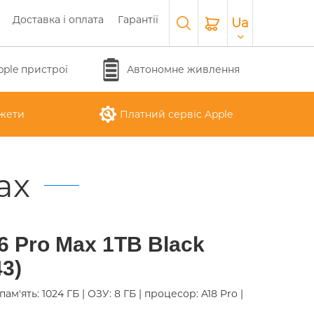
Доставка і оплата
Гарантії
Ua
pple пристрої
Автономне живлення
жети
Платний сервіс Apple
ax
APPLE WATCH SERIES 10
O
APPLE IPAD AIR M3 2025
APPLE IPHONE 17 AIR
APPLE MACBOOK PRO
APPLE MAGIC
6 Pro Max 1TB Black
26
KEYBOARD
16"
3)
пам'ять: 1024 ГБ | ОЗУ: 8 ГБ | процесор: A18 Pro |