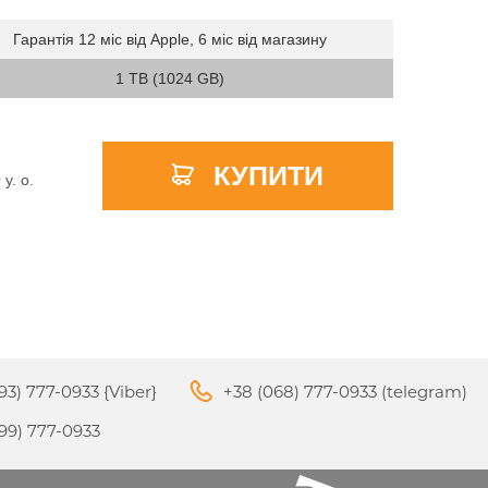
Гарантія 12 міс від Apple, 6 міс від магазину
1 TB (1024 GB)
APPLE PENCIL ДЛЯ IPAD
M3
PRO
APPLE IPHONE 16
S
APPLE TV 4K
I
24
КУПИТИ
0
y. о.
93) 777-0933 {Viber}
+38 (068) 777-0933 (telegram)
APPLE IPHONE 15
КИ
99) 777-0933
S