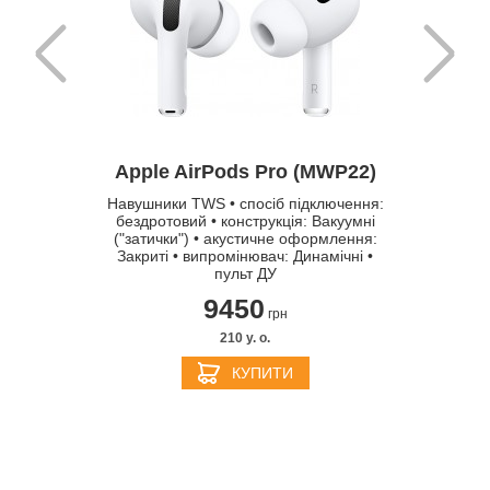
Apple 
Apple AirPods Pro (MWP22)
(MX542)
Навушники TWS • спосіб підключення:
Навушники
тимость:
бездротовий • конструкція: Вакуумні
• спос
Pro Max,
("затички") • акустичне оформлення:
(Bluetoo
 Pro Max
Закриті • випромінювач: Динамічні •
акусти
пульт ДУ
ви
9450
грн
210 y. о.
КУПИТИ