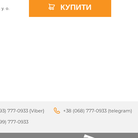
КУПИТИ
5
y. о.
APPLE PENCIL ДЛЯ IPAD
M3
PRO
APPLE IPHONE 16
S
APPLE TV 4K
I
24
93) 777-0933 {Viber}
+38 (068) 777-0933 (telegram)
APPLE IPHONE 15
КИ
99) 777-0933
S