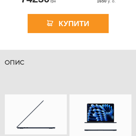
1650
y. о.
грн
КУПИТИ
ОПИС