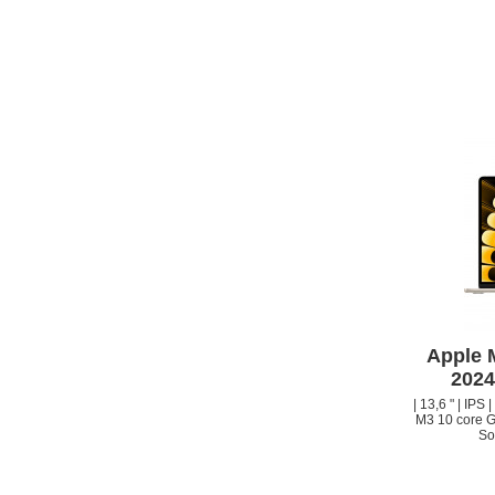
Apple 
2024
| 13,6 " | IPS
M3 10 core G
So