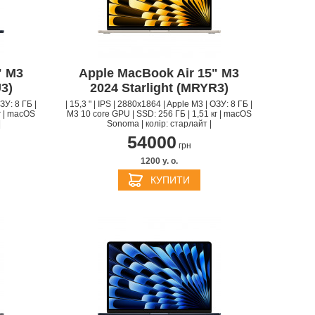
" M3
Apple MacBook Air 15" M3
APPLE PENCIL ДЛЯ IPAD
M3
3)
2024 Starlight (MRYR3)
PRO
APPLE IPHONE 16
S
APPLE TV 4K
I
24
ЗУ: 8 ГБ |
| 15,3 " | IPS | 2880x1864 | Apple M3 | ОЗУ: 8 ГБ |
г | macOS
M3 10 core GPU | SSD: 256 ГБ | 1,51 кг | macOS
|
Sonoma | колір: старлайт |
54000
грн
1200 y. о.
КУПИТИ
APPLE IPHONE 15
КИ
S