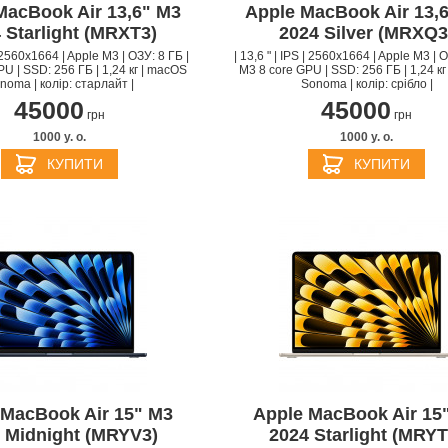
MacBook Air 13,6" M3
Apple MacBook Air 13,
 Starlight (MRXT3)
2024 Silver (MRXQ3
| 2560x1664 | Apple M3 | ОЗУ: 8 ГБ |
| 13,6 " | IPS | 2560x1664 | Apple M3 | О
U | SSD: 256 ГБ | 1,24 кг | macOS
M3 8 core GPU | SSD: 256 ГБ | 1,24 к
noma | колір: старлайт |
Sonoma | колір: срібло |
45000
45000
грн
грн
1000 y. о.
1000 y. о.
КУПИТИ
КУПИТИ
 MacBook Air 15" M3
Apple MacBook Air 15
 Midnight (MRYV3)
2024 Starlight (MRYT