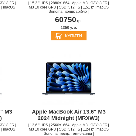
ЗУ: 8 ГБ |
| 15,3 " | IPS | 2880x1864 | Apple M3 | ОЗУ: 8 ГБ |
г | macOS
M3 10 core GPU | SSD: 512 ГБ | 1,51 кг | macOS
Sonoma | колір: срібло |
60750
грн
1350 y. о.
КУПИТИ
6" M3
Apple MacBook Air 13,6" M3
)
2024 Midnight (MRXW3)
ЗУ: 8 ГБ |
| 13,6 " | IPS | 2560x1664 | Apple M3 | ОЗУ: 8 ГБ |
г | macOS
M3 10 core GPU | SSD: 512 ГБ | 1,24 кг | macOS
Sonoma | колір: темно-синій |