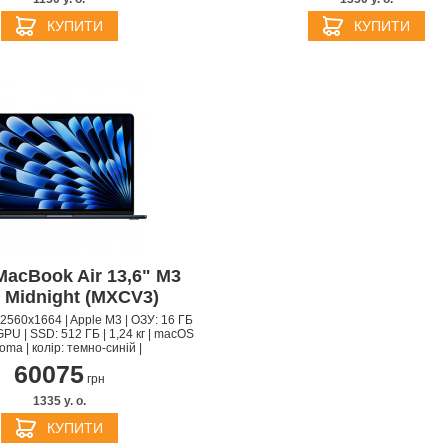
КУПИТИ
КУПИТИ
MacBook Air 13,6" M3
 Midnight (MXCV3)
S | 2560x1664 | Apple M3 | ОЗУ: 16 ГБ
GPU | SSD: 512 ГБ | 1,24 кг | macOS
ma | колір: темно-синій |
60075
грн
1335 y. о.
КУПИТИ