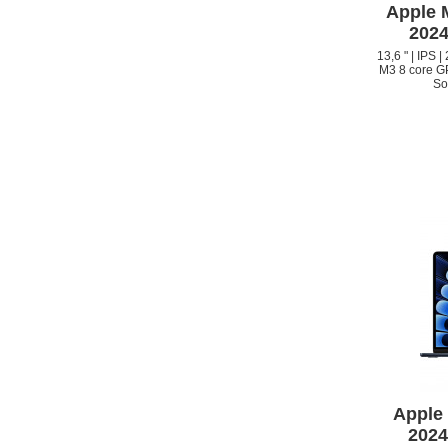
APPLE IPHONE 13
Apple 
2024
13,6 " | IPS 
M3 8 core GP
So
Apple
2024