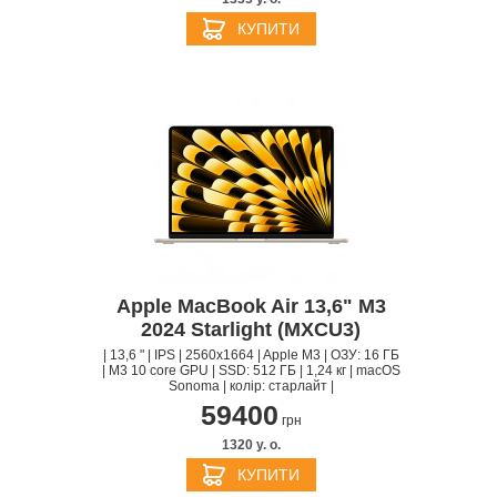
КУПИТИ
Apple MacBook Air 13,6" M3
2024 Starlight (MXCU3)
| 13,6 " | IPS | 2560x1664 | Apple M3 | ОЗУ: 16 ГБ
| M3 10 core GPU | SSD: 512 ГБ | 1,24 кг | macOS
Sonoma | колір: старлайт |
59400
грн
1320 y. о.
КУПИТИ