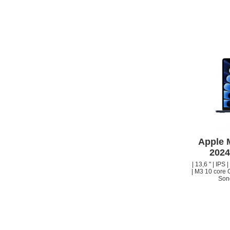
Apple 
2024
| 13,6 " | IP
| M3 10 core 
Sono