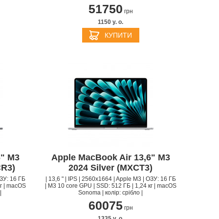
51750
грн
1150 y. о.
КУПИТИ
6" M3
Apple MacBook Air 13,6" M3
CR3)
2024 Silver (MXCT3)
ОЗУ: 16 ГБ
| 13,6 " | IPS | 2560x1664 | Apple M3 | ОЗУ: 16 ГБ
кг | macOS
| M3 10 core GPU | SSD: 512 ГБ | 1,24 кг | macOS
|
Sonoma | колір: срібло |
60075
грн
1335 y. о.