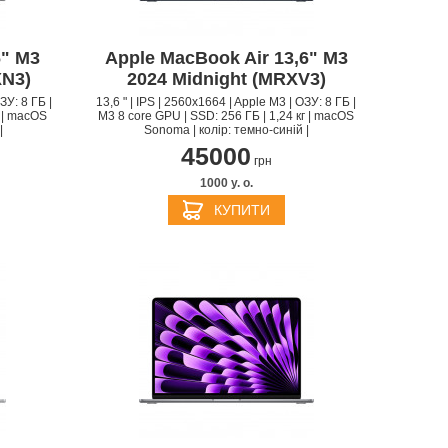
6" M3
Apple MacBook Air 13,6" M3
XN3)
2024 Midnight (MRXV3)
ЗУ: 8 ГБ |
13,6 " | IPS | 2560x1664 | Apple M3 | ОЗУ: 8 ГБ |
г | macOS
M3 8 core GPU | SSD: 256 ГБ | 1,24 кг | macOS
|
Sonoma | колір: темно-синій |
45000
грн
1000 y. о.
S
APPLE IPHONE 14
КУПИТИ