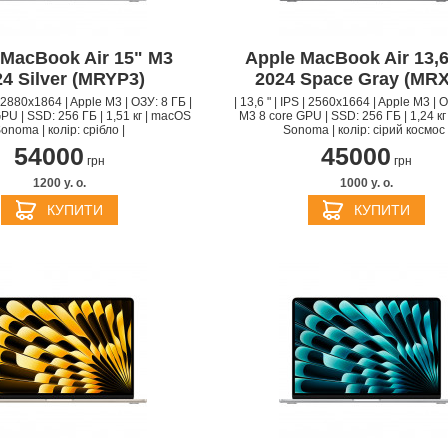
 MacBook Air 15" M3
Apple MacBook Air 13,
24 Silver (MRYP3)
2024 Space Gray (MR
 | 2880x1864 | Apple M3 | ОЗУ: 8 ГБ |
| 13,6 " | IPS | 2560x1664 | Apple M3 | О
PU | SSD: 256 ГБ | 1,51 кг | macOS
M3 8 core GPU | SSD: 256 ГБ | 1,24 к
onoma | колір: срібло |
Sonoma | колір: сірий космос 
54000
45000
грн
грн
1200 y. о.
1000 y. о.
APPLE IPHONE 14 PRO
APPLE IPHONE 14 PLU
КУПИТИ
КУПИТИ