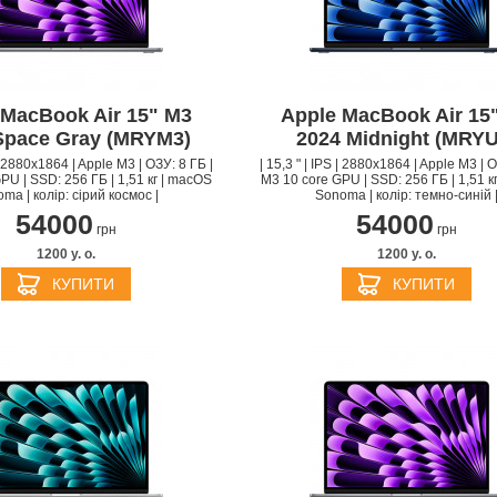
PPLE MACBOOK AIR M4
 MacBook Air 15" M3
Apple MacBook Air 15
2025
APPLE MACBOOK AIR 
Space Gray (MRYM3)
2024 Midnight (MRYU
APPLE IPHONE 16 PLU
APPLE IPHONE 16 PRO
APPLE HOMEPOD MIN
2024
PPLE MAGIC TRACKPAD
PPLE IPAD MINI 7 2024
APPLE IPAD AIR M2 20
 | 2880x1864 | Apple M3 | ОЗУ: 8 ГБ |
| 15,3 " | IPS | 2880x1864 | Apple M3 | О
PU | SSD: 256 ГБ | 1,51 кг | macOS
M3 10 core GPU | SSD: 256 ГБ | 1,51 к
ma | колір: сірий космос |
Sonoma | колір: темно-синій 
54000
54000
грн
грн
1200 y. о.
1200 y. о.
КУПИТИ
КУПИТИ
БЕЗДРОТОВІ ЗАРЯДНІ
АДАПТЕРИ ТА ЗАРЯД
APPLE IPHONE 15 PRO
APPLE IPHONE 15 PLU
ПРИСТРОЇ