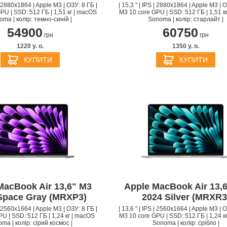
 | 2880x1864 | Apple M3 | ОЗУ: 8 ГБ |
| 15,3 " | IPS | 2880x1864 | Apple M3 | О
PU | SSD: 512 ГБ | 1,51 кг | macOS
M3 10 core GPU | SSD: 512 ГБ | 1,51 к
ma | колір: темно-синій |
Sonoma | колір: старлайт |
54900
60750
грн
грн
1220 y. о.
1350 y. о.
КУПИТИ
КУПИТИ
MacBook Air 13,6" M3
Apple MacBook Air 13,
Space Gray (MRXP3)
2024 Silver (MRXR3
 | 2560x1664 | Apple M3 | ОЗУ: 8 ГБ |
| 13,6 " | IPS | 2560x1664 | Apple M3 | О
U | SSD: 512 ГБ | 1,24 кг | macOS
M3 10 core GPU | SSD: 512 ГБ | 1,24 к
ma | колір: сірий космос |
Sonoma | колір: срібло |