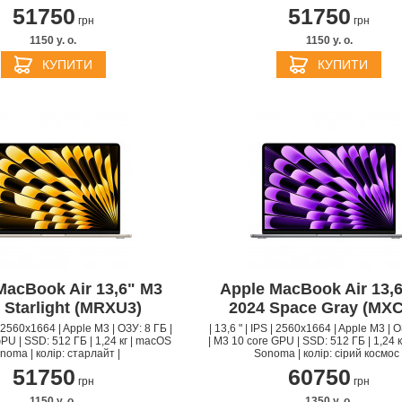
51750
51750
грн
грн
1150 y. о.
1150 y. о.
КУПИТИ
КУПИТИ
MacBook Air 13,6" M3
Apple MacBook Air 13,
 Starlight (MRXU3)
2024 Space Gray (MX
 | 2560x1664 | Apple M3 | ОЗУ: 8 ГБ |
| 13,6 " | IPS | 2560x1664 | Apple M3 | 
PU | SSD: 512 ГБ | 1,24 кг | macOS
| M3 10 core GPU | SSD: 512 ГБ | 1,24 
noma | колір: старлайт |
Sonoma | колір: сірий космос 
51750
60750
грн
грн
1150 y. о.
1350 y. о.