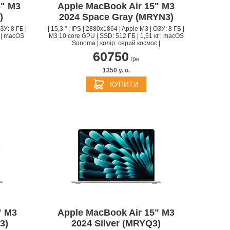
6" M3
Apple MacBook Air 15" M3
)
2024 Space Gray (MRYN3)
ЗУ: 8 ГБ |
| 15,3 " | IPS | 2880x1864 | Apple M3 | ОЗУ: 8 ГБ |
г | macOS
M3 10 core GPU | SSD: 512 ГБ | 1,51 кг | macOS
Sonoma | колір: серий космос |
60750
грн
1350 y. о.
КУПИТИ
" M3
Apple MacBook Air 15" M3
3)
2024 Silver (MRYQ3)