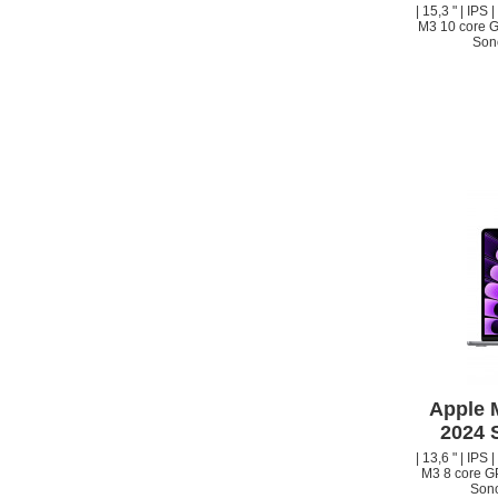
| 15,3 " | IPS
M3 10 core G
Sono
Apple 
2024 
| 13,6 " | IPS
M3 8 core GP
Sono