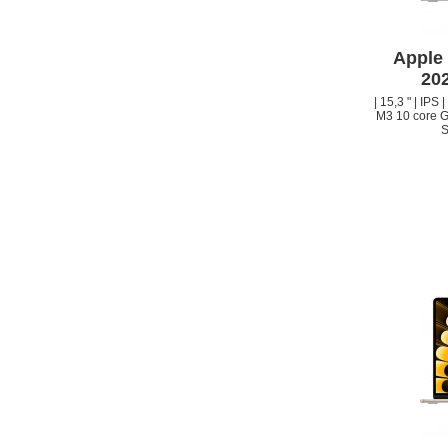
Apple
20
| 15,3 " | IPS
M3 10 core G
S
APPLE IPHONE 14 PRO
MAX