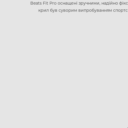
Beats Fit Pro оснащені зручними, надійно фі
крил був суворим випробуванням спортсмен
APPLE IPHONE 14 PRO
MAX