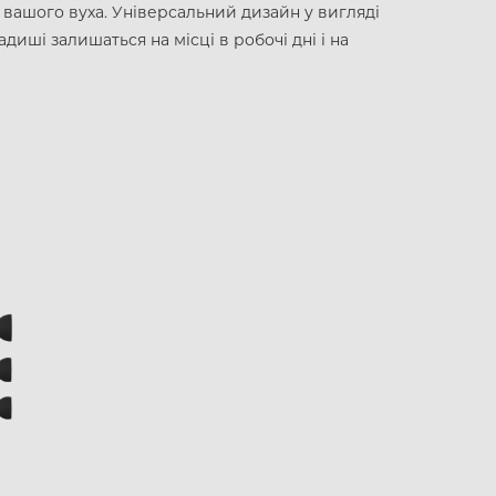
 вашого вуха. Універсальний дизайн у вигляді
иші залишаться на місці в робочі дні і на
S
APPLE IPHONE 14