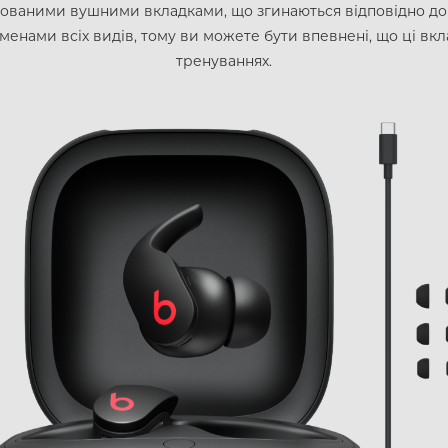
ксованими вушними вкладками, що згинаються відповідно до
ами всіх видів, тому ви можете бути впевнені, що ці вклад
тренуваннях.
APPLE IPHONE 14 PRO
APPLE IPHONE 14 PLU