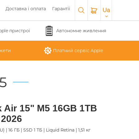
Доставка і оплата
Гарантії
Ua
pple пристрої
Автономне живлення
жети
Платний сервіс Apple
5
APPLE WATCH SERIES 10
O
APPLE IPAD AIR M3 2025
APPLE IPHONE 17 AIR
APPLE MACBOOK PRO
APPLE MAGIC
 Air 15" M5 16GB 1TB
26
KEYBOARD
16"
 2026
) | 16 ГБ | SSD 1 ТБ | Liquid Retina | 1,51 кг