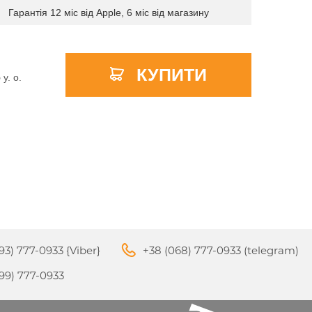
Гарантія 12 міс від Apple, 6 міс від магазину
КУПИТИ
APPLE PENCIL ДЛЯ IPAD
5
y. о.
M3
PRO
APPLE IPHONE 16
S
APPLE TV 4K
I
24
93) 777-0933 {Viber}
+38 (068) 777-0933 (telegram)
APPLE IPHONE 15
КИ
99) 777-0933
S