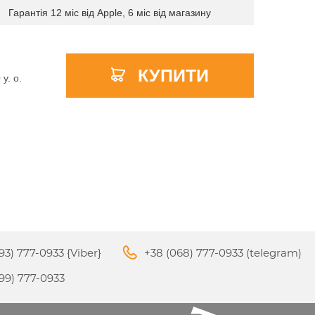
Гарантія 12 міс від Apple, 6 міс від магазину
КУПИТИ
APPLE PENCIL ДЛЯ IPAD
0
y. о.
M3
PRO
APPLE IPHONE 16
S
APPLE TV 4K
I
24
93) 777-0933 {Viber}
+38 (068) 777-0933 (telegram)
APPLE IPHONE 15
КИ
99) 777-0933
S