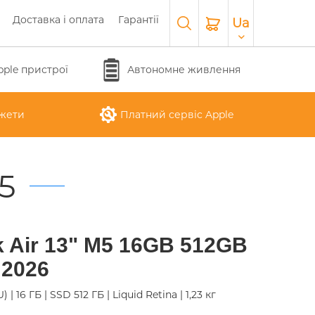
Доставка і оплата
Гарантії
Ua
pple пристрої
Автономне живлення
жети
Платний сервіс Apple
5
APPLE WATCH SERIES 10
O
APPLE IPAD AIR M3 2025
APPLE IPHONE 17 AIR
APPLE MACBOOK PRO
APPLE MAGIC
 Air 13" M5 16GB 512GB
26
KEYBOARD
16"
 2026
 | 16 ГБ | SSD 512 ГБ | Liquid Retina | 1,23 кг