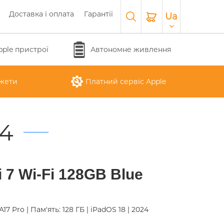
Доставка і оплата
Гарантії
Ua
pple пристрої
Автономне живлення
жети
Платний сервіс Apple
24
APPLE WATCH SERIES 10
O
APPLE IPAD AIR M3 2025
APPLE IPHONE 17 AIR
APPLE MACBOOK PRO
APPLE MAGIC
i 7 Wi-Fi 128GB Blue
26
KEYBOARD
16"
A17 Pro | Пам'ять: 128 ГБ | iPadOS 18 | 2024