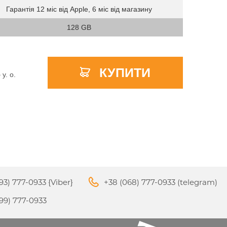
Гарантія 12 міс від Apple, 6 міс від магазину
128 GB
APPLE PENCIL ДЛЯ IPAD
M3
PRO
APPLE IPHONE 16
S
APPLE TV 4K
КУПИТИ
I
24
5
y. о.
93) 777-0933 {Viber}
+38 (068) 777-0933 (telegram)
APPLE IPHONE 15
КИ
99) 777-0933
S