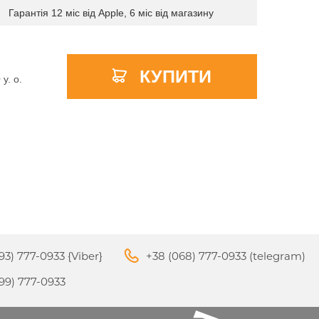
Гарантія 12 міс від Apple, 6 міс від магазину
КУПИТИ
APPLE PENCIL ДЛЯ IPAD
0
y. о.
M3
PRO
APPLE IPHONE 16
S
APPLE TV 4K
I
24
93) 777-0933 {Viber}
+38 (068) 777-0933 (telegram)
APPLE IPHONE 15
КИ
99) 777-0933
S