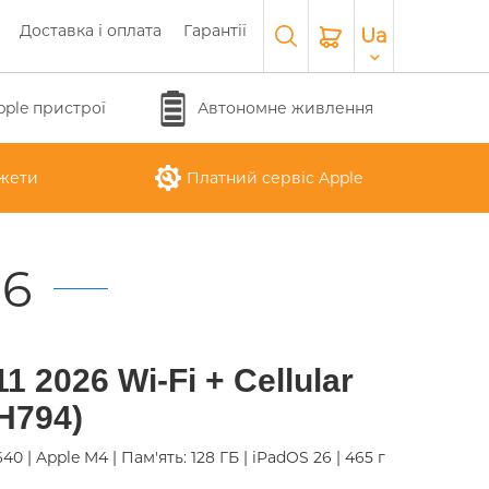
Доставка і оплата
Гарантії
Ua
pple пристрої
Автономне живлення
жети
Платний сервіс Apple
26
APPLE WATCH SERIES 10
O
APPLE IPAD AIR M3 2025
APPLE IPHONE 17 AIR
APPLE MACBOOK PRO
APPLE MAGIC
11 2026 Wi-Fi + Cellular
26
KEYBOARD
16"
H794)
 1640 | Apple M4 | Пам'ять: 128 ГБ | iPadOS 26 | 465 г