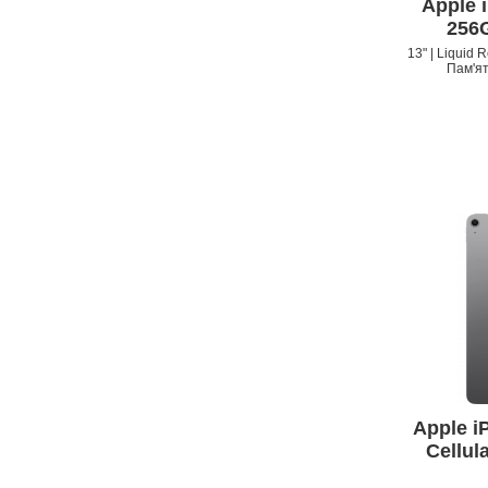
APPLE IPHONE 13
Apple i
256
13" | Liquid 
Пам'ят
Apple iP
Cellul