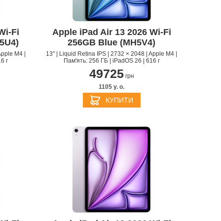
Wi‑Fi
Apple iPad Air 13 2026 Wi‑Fi
5U4)
256GB Blue (MH5V4)
Apple M4 |
13" | Liquid Retina IPS | 2732 × 2048 | Apple M4 |
6 г
Пам'ять: 256 ГБ | iPadOS 26 | 616 г
49725
грн
1105 y. о.
S
APPLE IPHONE 14
КУПИТИ