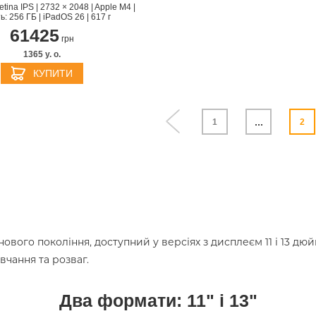
Retina IPS | 2732 × 2048 | Apple M4 |
ь: 256 ГБ | iPadOS 26 | 617 г
61425
грн
1365 y. о.
КУПИТИ
...
1
2
ового покоління, доступний у версіях з дисплеєм 11 і 13 дю
вчання та розваг.
Два формати: 11" і 13"