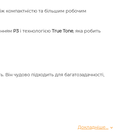
між компактністю та більшим робочим
енням
P3
і технологією
True Tone
, яка робить
. Він чудово підходить для багатозадачності,
Докладніше...