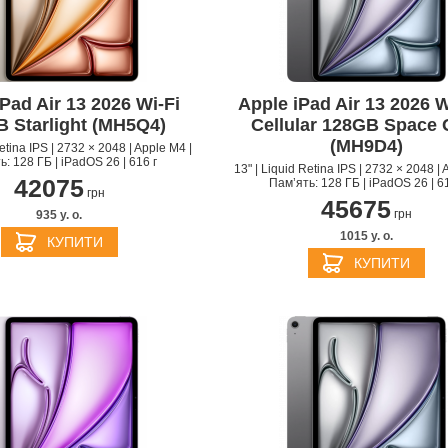
PPLE MACBOOK AIR M4
Pad Air 13 2026 Wi-Fi
Apple iPad Air 13 2026 W
2025
APPLE MACBOOK AIR 
 Starlight (MH5Q4)
Cellular 128GB Space 
APPLE IPHONE 16 PLU
APPLE IPHONE 16 PRO
APPLE HOMEPOD MIN
2024
(MH9D4)
PPLE MAGIC TRACKPAD
PPLE IPAD MINI 7 2024
APPLE IPAD AIR M2 20
Retina IPS | 2732 × 2048 | Apple M4 |
ь: 128 ГБ | iPadOS 26 | 616 г
13" | Liquid Retina IPS | 2732 × 2048 | 
42075
Пам’ять: 128 ГБ | iPadOS 26 | 61
грн
45675
грн
935 y. о.
1015 y. о.
КУПИТИ
КУПИТИ
БЕЗДРОТОВІ ЗАРЯДНІ
АДАПТЕРИ ТА ЗАРЯД
APPLE IPHONE 15 PRO
APPLE IPHONE 15 PLU
ПРИСТРОЇ