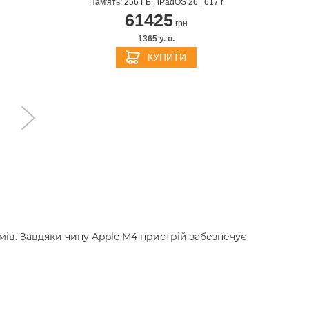
Пам'ять: 256 ГБ | iPadOS 26 | 617 г
61425
грн
1365 y. о.
КУПИТИ
ймів. Завдяки чипу Apple M4 пристрій забезпечує