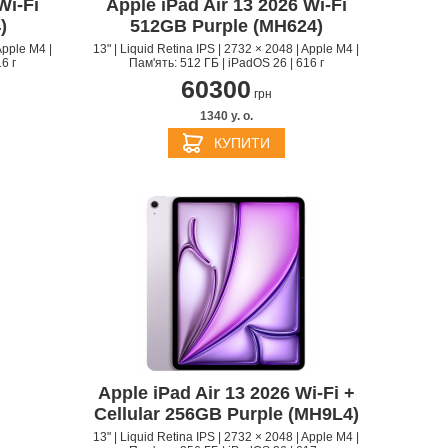
Wi‑Fi
Apple iPad Air 13 2026 Wi‑Fi
)
512GB Purple (MH624)
Apple M4 |
13" | Liquid Retina IPS | 2732 × 2048 | Apple M4 |
6 г
Пам'ять: 512 ГБ | iPadOS 26 | 616 г
60300
грн
1340 y. о.
КУПИТИ
Apple iPad Air 13 2026 Wi-Fi +
Cellular 256GB Purple (MH9L4)
13" | Liquid Retina IPS | 2732 × 2048 | Apple M4 |