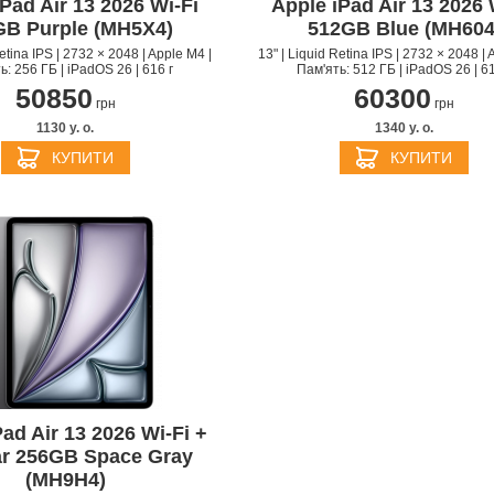
Pad Air 13 2026 Wi‑Fi
Apple iPad Air 13 2026 
GB Purple (MH5X4)
512GB Blue (MH604
Retina IPS | 2732 × 2048 | Apple M4 |
13" | Liquid Retina IPS | 2732 × 2048 | 
ь: 256 ГБ | iPadOS 26 | 616 г
Пам'ять: 512 ГБ | iPadOS 26 | 61
50850
60300
грн
грн
1130 y. о.
1340 y. о.
КУПИТИ
КУПИТИ
ad Air 13 2026 Wi-Fi +
ar 256GB Space Gray
(MH9H4)