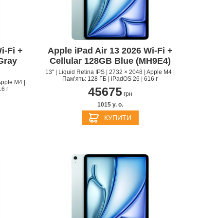
i‑Fi +
Apple iPad Air 13 2026 Wi‑Fi +
APPLE PENCIL ДЛЯ IPAD
M3
Gray
Cellular 128GB Blue (MH9E4)
PRO
APPLE IPHONE 16
S
APPLE TV 4K
I
24
13" | Liquid Retina IPS | 2732 × 2048 | Apple M4 |
Пам’ять: 128 ГБ | iPadOS 26 | 616 г
Apple M4 |
45675
6 г
грн
1015 y. о.
КУПИТИ
APPLE IPHONE 15
КИ
S