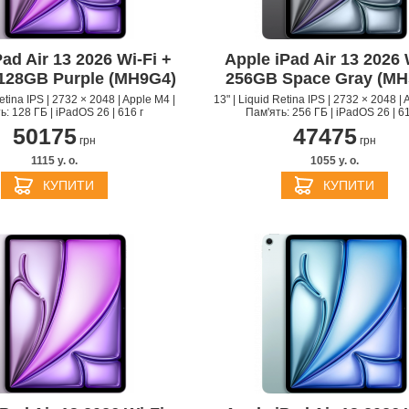
ad Air 13 2026 Wi‑Fi +
Apple iPad Air 13 2026 
 128GB Purple (MH9G4)
256GB Space Gray (MH
Retina IPS | 2732 × 2048 | Apple M4 |
13" | Liquid Retina IPS | 2732 × 2048 | 
ь: 128 ГБ | iPadOS 26 | 616 г
Пам'ять: 256 ГБ | iPadOS 26 | 61
50175
47475
грн
грн
1115 y. о.
1055 y. о.
APPLE IPHONE 14 PRO
APPLE IPHONE 14 PLU
КУПИТИ
КУПИТИ