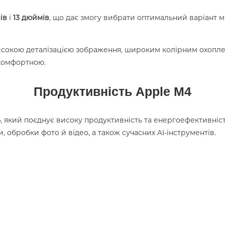
ів
і
13 дюймів
, що дає змогу вибрати оптимальний варіант 
исокою деталізацією зображення, широким колірним охопл
 комфортною.
Продуктивність Apple M4
4
, який поєднує високу продуктивність та енергоефективність
 обробки фото й відео, а також сучасних AI-інструментів.
Робота, творчість і навчання