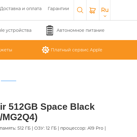
Доставка и оплата
Гарантии
Ru
le устройства
Автономное питание
джеты
Платный сервис Apple
APPLE WATCH SERIES 10
O
APPLE IPAD AIR M3 2025
APPLE IPHONE 17 AIR
APPLE MACBOOK PRO
APPLE MAGIC
ir 512GB Space Black
26
KEYBOARD
16"
/MG2Q4)
память: 512 ГБ | ОЗУ: 12 ГБ | процессор: A19 Pro |