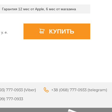
Гарантия 12 мес от Apple, 6 мес от магазина
APPLE PENCIL ДЛЯ IPAD
КУПИТЬ
M3
PRO
0
y. e.
APPLE IPHONE 16
S
APPLE TV 4K
I
24
93) 777-0933 {Viber}
+38 (068) 777-0933 (telegram)
APPLE IPHONE 15
КИ
99) 777-0933
S