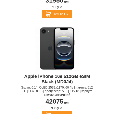
31950
грн
710 y. e.
КУПИТЬ
Apple iPhone 16e 512GB eSIM
Black (MD0J4)
Экран: 6,1" | OLED 2532x1170, 60 Гц | память: 512
ГБ | ОЗУ: 8 ГБ | процессор: A18 | iOS 18 | корпус:
стекло, алюминий
42075
грн
935 y. e.