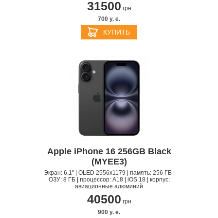
31500
грн
700 y. e.
КУПИТЬ
Apple iPhone 16 256GB Black
(MYEE3)
Экран: 6,1" | OLED 2556x1179 | память: 256 ГБ |
ОЗУ: 8 ГБ | процессор: A18 | iOS 18 | корпус:
авиационные алюминий
40500
грн
900 y. e.