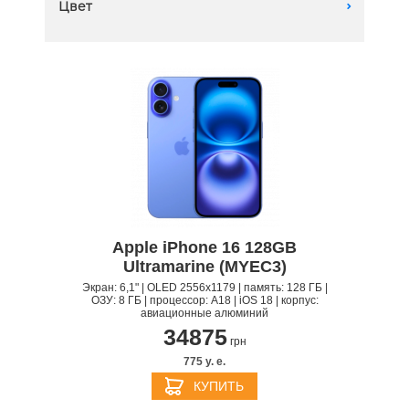
128 GB
Цвет
A
256 GB
512 GB
Apple iPhone 16 128GB
Ultramarine (MYEC3)
Экран: 6,1" | OLED 2556x1179 | память: 128 ГБ |
ОЗУ: 8 ГБ | процессор: A18 | iOS 18 | корпус:
авиационные алюминий
34875
грн
775 y. e.
КУПИТЬ