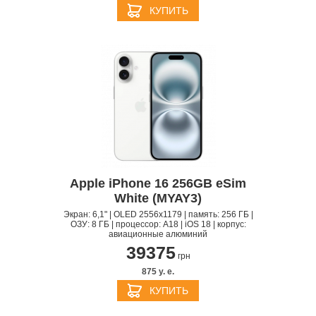
КУПИТЬ
Apple iPhone 16 256GB eSim
White (MYAY3)
Экран: 6,1" | OLED 2556x1179 | память: 256 ГБ |
ОЗУ: 8 ГБ | процессор: A18 | iOS 18 | корпус:
авиационные алюминий
39375
грн
875 y. e.
КУПИТЬ