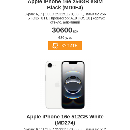
Apple iPhone 16e 256GB eSIM
Black (MD0F4)
Экран: 6,1" | OLED 2532x1170, 60 Гц | память: 256
ГБ | ОЗУ: 8 ГБ | процессор: A18 | iOS 18 | корпус:
стекло, алюминий
30600
грн
680 y. e.
КУПИТЬ
Apple iPhone 16e 512GB White
(MD274)
Экран: 6,1" | OLED 2532x1170, 60 Гц | память: 512