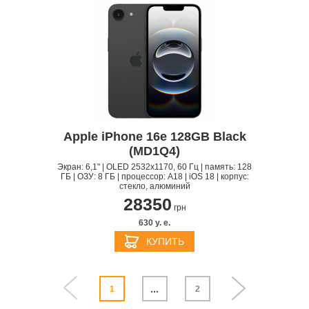
Apple iPhone 16e 128GB Black
(MD1Q4)
Экран: 6,1" | OLED 2532x1170, 60 Гц | память: 128
ГБ | ОЗУ: 8 ГБ | процессор: A18 | iOS 18 | корпус:
стекло, алюминий
28350
грн
630 y. e.
КУПИТЬ
...
1
2