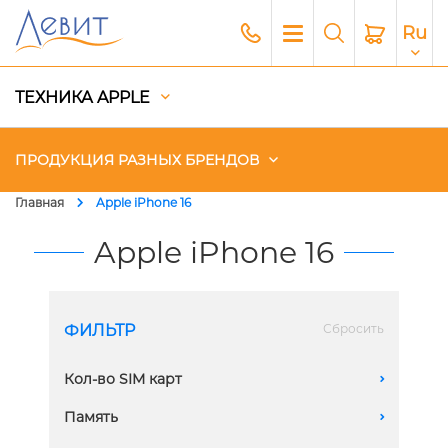
Ru
ТЕХНИКА APPLE
ПРОДУКЦИЯ РАЗНЫХ БРЕНДОВ
Главная
Apple iPhone 16
Чехлы
Apple iPhone 16
Акустика
Генераторы и Зарядные
ФИЛЬТР
Сбросить
станции
Кол-во SIM карт
A
Гаджеты
1 Sim + eSim
Память
A
Платный сервис Apple
2 eSIM