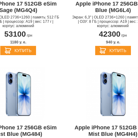
iPhone 17 512GB eSim
Apple iPhone 17 256GB
Sage (MG4Q4)
Blue (MG6L4)
| OLED 2736×1260 | память: 512 ГБ
Экран: 6,3" | OLED 2736×1260 | памят
Б | процессор: A19 | вес: 177 г |
| ОЗУ: 8 ГБ | процессор: A19 | вес: 
корпус: алюминий
корпус: алюминий
53100
42300
грн
грн
1180 y. e.
940 y. e.
КУПИТЬ
КУПИТЬ
iPhone 17 256GB eSim
Apple iPhone 17 512GB
st Blue (MG484)
Mist Blue (MG4H4)