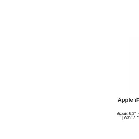
Apple i
Экран: 6,3" 
| ОЗУ: 8 Г