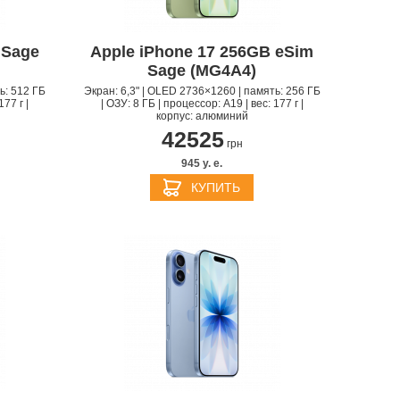
 Sage
Apple iPhone 17 256GB eSim
Sage (MG4A4)
ь: 512 ГБ
Экран: 6,3" | OLED 2736×1260 | память: 256 ГБ
177 г |
| ОЗУ: 8 ГБ | процессор: A19 | вес: 177 г |
корпус: алюминий
42525
грн
945 y. e.
S
APPLE IPHONE 14
КУПИТЬ