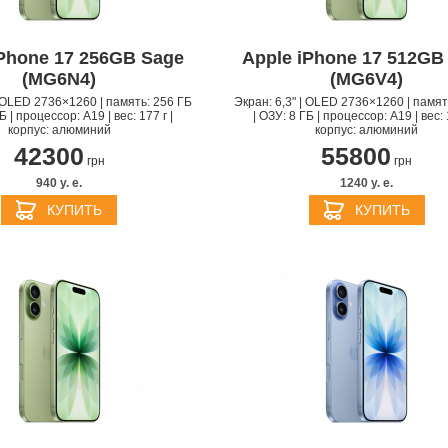
iPhone 17 256GB Sage
Apple iPhone 17 512GB
(MG6N4)
(MG6V4)
| OLED 2736×1260 | память: 256 ГБ
Экран: 6,3" | OLED 2736×1260 | памят
Б | процессор: A19 | вес: 177 г |
| ОЗУ: 8 ГБ | процессор: A19 | вес: 
корпус: алюминий
корпус: алюминий
42300
55800
грн
грн
940 y. e.
1240 y. e.
APPLE IPHONE 14 PRO
APPLE IPHONE 14 PLU
КУПИТЬ
КУПИТЬ