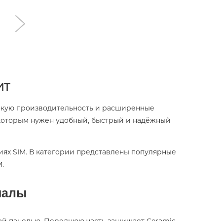
ИТ
сокую производительность и расширенные
 которым нужен удобный, быстрый и надёжный
сиях SIM. В категории представлены популярные
.
иалы
ой панелью. Переднюю часть защищает Ceramic