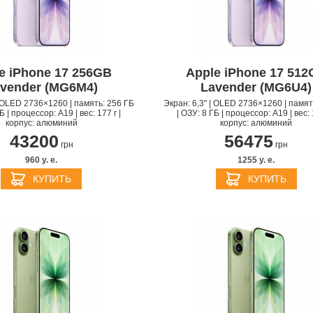
PPLE MACBOOK AIR M4
e iPhone 17 256GB
Apple iPhone 17 51
2025
APPLE MACBOOK AIR 
vender (MG6M4)
Lavender (MG6U4)
APPLE IPHONE 16 PLU
APPLE IPHONE 16 PRO
APPLE HOMEPOD MIN
2024
PPLE MAGIC TRACKPAD
PPLE IPAD MINI 7 2024
APPLE IPAD AIR M2 20
| OLED 2736×1260 | память: 256 ГБ
Экран: 6,3" | OLED 2736×1260 | памят
Б | процессор: A19 | вес: 177 г |
| ОЗУ: 8 ГБ | процессор: A19 | вес: 
корпус: алюминий
корпус: алюминий
43200
56475
грн
грн
960 y. e.
1255 y. e.
КУПИТЬ
КУПИТЬ
БЕСПРОВОДНЫЕ
АДАПТЕРЫ И ЗАРЯД
APPLE IPHONE 15 PRO
ЗАРЯДНЫЕ
APPLE IPHONE 15 PLU
УСТРОЙСТВА