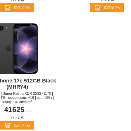
КУПИТЬ
КУПИТЬ
Phone 17e 512GB Black
(MHRY4)
" | Super Retina XDR 2532×1170 |
ГБ | процессор: A19 | вес: 169 г |
корпус: алюминий
41625
грн
925 y. e.
КУПИТЬ