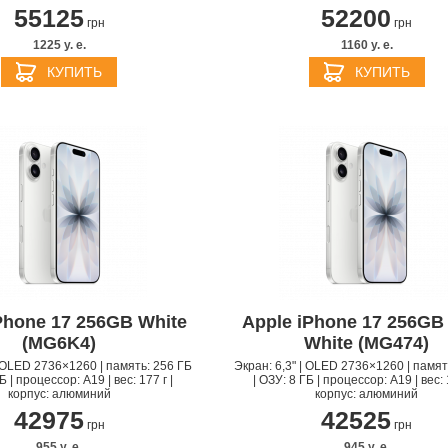
55125
52200
грн
грн
1225 y. e.
1160 y. e.
КУПИТЬ
КУПИТЬ
Phone 17 256GB White
Apple iPhone 17 256GB
(MG6K4)
White (MG474)
| OLED 2736×1260 | память: 256 ГБ
Экран: 6,3" | OLED 2736×1260 | памят
Б | процессор: A19 | вес: 177 г |
| ОЗУ: 8 ГБ | процессор: A19 | вес: 
корпус: алюминий
корпус: алюминий
42975
42525
грн
грн
955 y. e.
945 y. e.