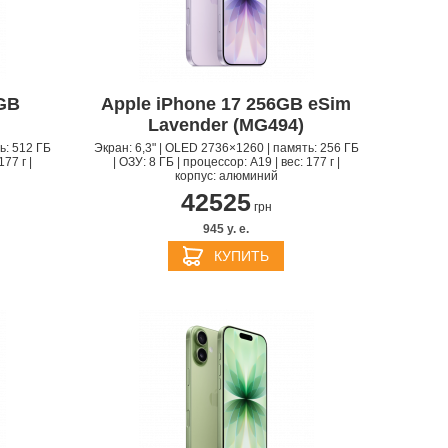
2GB
Apple iPhone 17 256GB eSim
APPLE PENCIL ДЛЯ IPAD
M3
Lavender (MG494)
PRO
APPLE IPHONE 16
S
APPLE TV 4K
I
24
ь: 512 ГБ
Экран: 6,3" | OLED 2736×1260 | память: 256 ГБ
177 г |
| ОЗУ: 8 ГБ | процессор: A19 | вес: 177 г |
корпус: алюминий
42525
грн
945 y. e.
КУПИТЬ
APPLE IPHONE 15
КИ
S