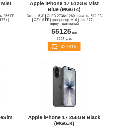
 Mist
Apple iPhone 17 512GB Mist
Blue (MG6T4)
ь: 256 ГБ
Экран: 6,3" | OLED 2736×1260 | память: 512 ГБ
177 г |
| ОЗУ: 8 ГБ | процессор: A19 | вес: 177 г |
корпус: алюминий
55125
грн
1225 y. e.
КУПИТЬ
 eSim
Apple iPhone 17 256GB Black
(MG6J4)