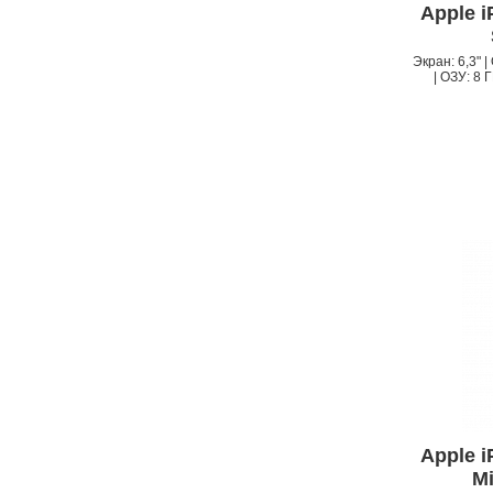
APPLE IPHONE 13
Apple 
Экран: 6,3" 
| ОЗУ: 8 Г
Apple 
Mi