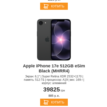
КУПИТЬ
Apple iPhone 17e 512GB eSim
Black (MHRR4)
Экран: 6,1" | Super Retina XDR 2532×1170 |
память: 512 ГБ | процессор: A19 | вес: 169 г |
корпус: алюминий
39825
грн
885 y. e.
КУПИТЬ