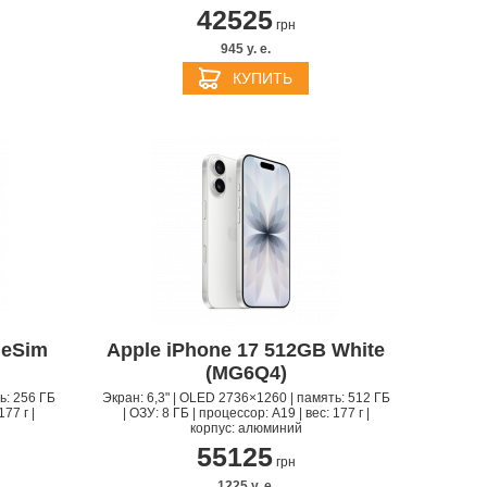
42525
грн
945 y. e.
КУПИТЬ
 eSim
Apple iPhone 17 512GB White
(MG6Q4)
ь: 256 ГБ
Экран: 6,3" | OLED 2736×1260 | память: 512 ГБ
177 г |
| ОЗУ: 8 ГБ | процессор: A19 | вес: 177 г |
корпус: алюминий
55125
грн
1225 y. e.