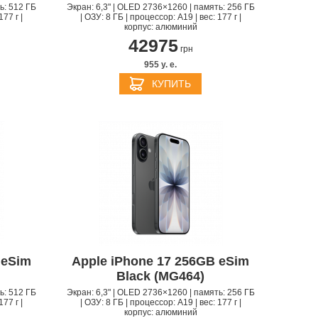
ь: 512 ГБ
Экран: 6,3" | OLED 2736×1260 | память: 256 ГБ
177 г |
| ОЗУ: 8 ГБ | процессор: A19 | вес: 177 г |
корпус: алюминий
42975
грн
955 y. e.
КУПИТЬ
 eSim
Apple iPhone 17 256GB eSim
Black (MG464)
ь: 512 ГБ
Экран: 6,3" | OLED 2736×1260 | память: 256 ГБ
177 г |
| ОЗУ: 8 ГБ | процессор: A19 | вес: 177 г |
корпус: алюминий