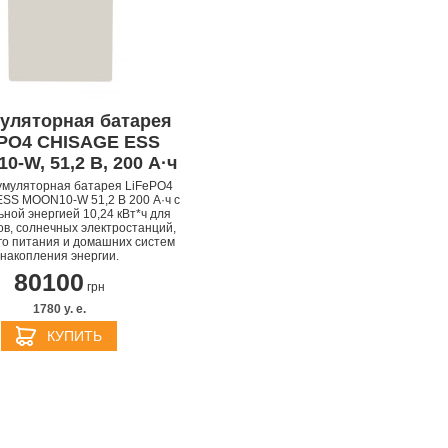
уляторная батарея
ePO4 CHISAGE ESS
-W, 51,2 В, 200 А·ч
умуляторная батарея LiFePO4
APPLE IPHONE 14 PRO
APPLE IPHONE 14 PLU
SS MOON10-W 51,2 В 200 А·ч с
ной энергией 10,24 кВт*ч для
в, солнечных электростанций,
го питания и домашних систем
накопления энергии.
80100
грн
1780 y. e.
КУПИТЬ