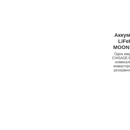
Аккум
LiF
MOON10
Одна акк
APPLE IPHONE 14 PRO
CHISAGE E
MAX
номиналь
инверторо
резервно