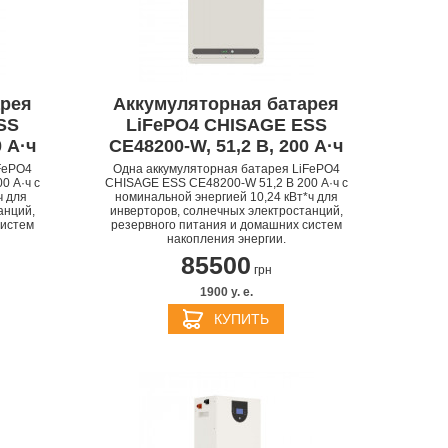
арея
Аккумуляторная батарея
APPLE PENCIL ДЛЯ IPAD
M3
SS
LiFePO4 CHISAGE ESS
PRO
APPLE IPHONE 16
S
APPLE TV 4K
I
 А·ч
CE48200-W, 51,2 В, 200 А·ч
24
FePO4
Одна аккумуляторная батарея LiFePO4
0 А·ч с
CHISAGE ESS CE48200-W 51,2 В 200 А·ч с
ч для
номинальной энергией 10,24 кВт*ч для
анций,
инверторов, солнечных электростанций,
систем
резервного питания и домашних систем
накопления энергии.
85500
грн
1900 y. e.
КУПИТЬ
APPLE IPHONE 15
КИ
S