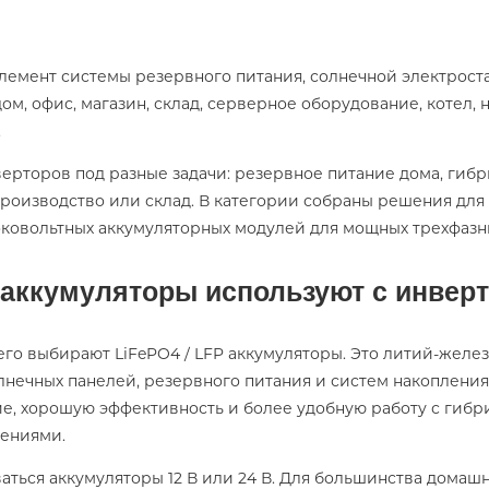
элемент системы резервного питания, солнечной электрос
м, офис, магазин, склад, серверное оборудование, котел, 
.
нверторов под разные задачи: резервное питание дома, ги
 производство или склад. В категории собраны решения для
 высоковольтных аккумуляторных модулей для мощных трехфаз
 аккумуляторы используют с инвер
го выбирают LiFePO4 / LFP аккумуляторы. Это литий-желе
олнечных панелей, резервного питания и систем накоплени
ие, хорошую эффективность и более удобную работу с гиб
ениями.
ваться аккумуляторы 12 В или 24 В. Для большинства дома