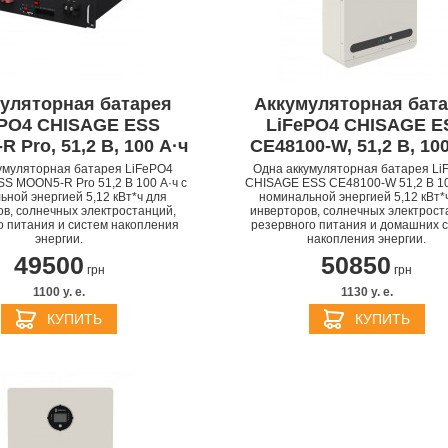
PPLE MACBOOK AIR M4
уляторная батарея
Аккумуляторная бат
2025
APPLE MACBOOK AIR 
ePO4 CHISAGE ESS
LiFePO4 CHISAGE E
APPLE IPHONE 16 PLU
APPLE IPHONE 16 PRO
APPLE HOMEPOD MIN
2024
 Pro, 51,2 В, 100 А·ч
CE48100-W, 51,2 В, 100
PPLE MAGIC TRACKPAD
PPLE IPAD MINI 7 2024
APPLE IPAD AIR M2 20
умуляторная батарея LiFePO4
Одна аккумуляторная батарея Li
S MOON5-R Pro 51,2 В 100 А·ч с
CHISAGE ESS CE48100-W 51,2 В 10
ьной энергией 5,12 кВт*ч для
номинальной энергией 5,12 кВт*
в, солнечных электростанций,
инверторов, солнечных электрост
о питания и систем накопления
резервного питания и домашних 
энергии.
накопления энергии.
49500
50850
грн
грн
1100 y. e.
1130 y. e.
КУПИТЬ
КУПИТЬ
БЕСПРОВОДНЫЕ
АДАПТЕРЫ И ЗАРЯД
APPLE IPHONE 15 PRO
ЗАРЯДНЫЕ
APPLE IPHONE 15 PLU
УСТРОЙСТВА