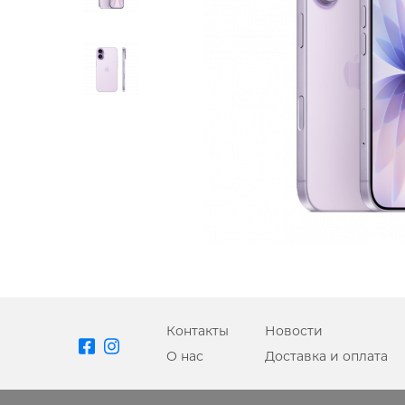
A
APPLE IPHONE 16 PRO
APPLE WATCH ULTRA 2
APPLE MACBOOK PRO
MAX
APPLE MAGIC MOUSE
APPLE IPAD 11" 2025
A
A
14"
Контакты
Новости
APPLE IPHONE 15 PRO
КЛАВИАТУРА SMART
О нас
Доставка и оплата
MAX
KEYBOARD ДЛЯ IPAD
APPLE AIRTAG
PRO