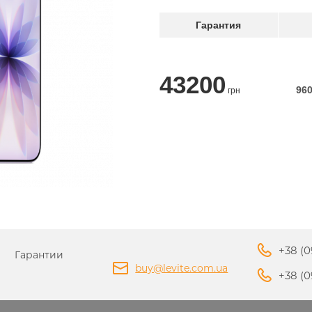
Гарантия
PPLE MACBOOK AIR M4
2025
43200
APPLE MACBOOK AIR 
96
APPLE IPHONE 16 PLU
грн
APPLE IPHONE 16 PRO
APPLE HOMEPOD MIN
2024
PPLE MAGIC TRACKPAD
PPLE IPAD MINI 7 2024
APPLE IPAD AIR M2 20
+38 (0
Гарантии
БЕСПРОВОДНЫЕ
buy@levite.com.ua
АДАПТЕРЫ И ЗАРЯД
+38 (0
APPLE IPHONE 15 PRO
ЗАРЯДНЫЕ
APPLE IPHONE 15 PLU
УСТРОЙСТВА