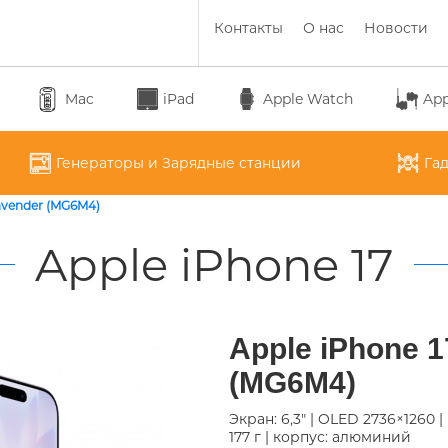
Контакты
О нас
Новости
ram)
Mac
iPad
Apple Watch
App
Генераторы и Зарядные станции
Га
Lavender (MG6M4)
Apple iPhone 17
APPLE DISPLAY
APPLE MACBOOK NE
PPLE MACBOOK AIR M5
APPLE IPHONE 17
APPLE IPHONE 17 PRO
АККУМУЛЯТОРЫ ДЛЯ
APPLE IPAD PRO M4
Apple iPhone 
PPLE WATCH SERIES 11
APPLE MAC MINI 2023
AIRPODS MAX
APPLE IPAD AIR M4 20
APPLE MAC STUDIO
APPLE WATCH SE 3
DYSON
ИНВЕРТОРОВ
2024
SOUOP
(MG6M4)
ECOFLOW
НАУШНИКИ
ЧЕХОЛ ДЛЯ IPAD
Экран: 6,3" | OLED 2736×1260 | 
177 г | корпус: алюминий