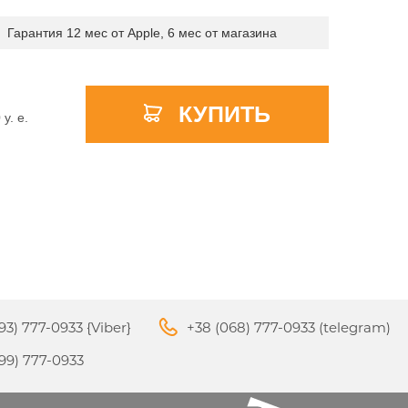
Гарантия 12 мес от Apple, 6 мес от магазина
APPLE PENCIL ДЛЯ IPAD
КУПИТЬ
M3
PRO
0
y. e.
APPLE IPHONE 16
S
APPLE TV 4K
I
24
93) 777-0933 {Viber}
+38 (068) 777-0933 (telegram)
APPLE IPHONE 15
КИ
99) 777-0933
S