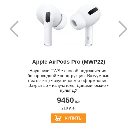
Apple 
Apple AirPods Pro (MWP22)
(MX542)
Наушники TWS • способ подключения:
Нау
тимость:
беспроводной • конструкция: Вакуумные
беспрово
Pro Max,
("затычки") • акустическое оформление:
беспровод
 Pro Max
Закрытые • излучатель: Динамические •
вкладыши
пульт ДУ
открытые
9450
грн
210 y. e.
КУПИТЬ