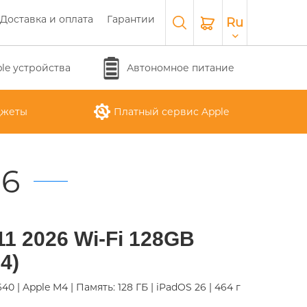
Доставка и оплата
Гарантии
Ru
le устройства
Автономное питание
джеты
Платный сервис Apple
26
APPLE WATCH SERIES 10
O
APPLE IPAD AIR M3 2025
APPLE IPHONE 17 AIR
APPLE MACBOOK PRO
APPLE MAGIC
 11 2026 Wi-Fi 128GB
26
KEYBOARD
16"
4)
 1640 | Apple M4 | Память: 128 ГБ | iPadOS 26 | 464 г