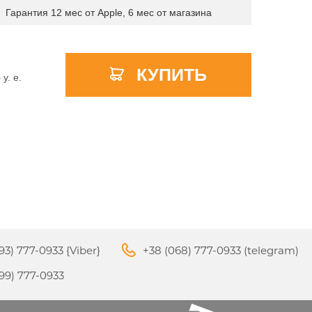
Гарантия 12 мес от Apple, 6 мес от магазина
КУПИТЬ
APPLE PENCIL ДЛЯ IPAD
5
y. e.
M3
PRO
APPLE IPHONE 16
S
APPLE TV 4K
I
24
93) 777-0933 {Viber}
+38 (068) 777-0933 (telegram)
APPLE IPHONE 15
КИ
99) 777-0933
S