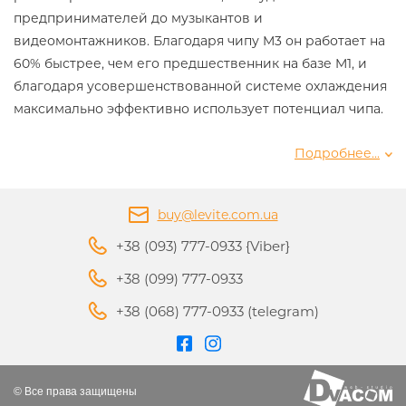
предпринимателей до музыкантов и
видеомонтажников. Благодаря чипу M3 он работает на
60% быстрее, чем его предшественник на базе M1, и
благодаря усовершенствованной системе охлаждения
максимально эффективно использует потенциал чипа.
С MacBook Pro с M3 можно получить следующие
Подробнее...
преимущества:
Редактирование видео в Final Cut Pro в 7,4 раза
buy@levite.com.ua
быстрее, чем на 13-дюймовом MacBook Pro с Core i7, и
+38 (093) 777-0933 {Viber}
даже на 60% быстрее, чем на 13-дюймовом MacBook Pro
с M1.
+38 (099) 777-0933
Компиляция кода в Xcode происходит в 3,7 раза
+38 (068) 777-0933 (telegram)
быстрее, чем на 13-дюймовом MacBook Pro с Core i7, и
на 40% быстрее, чем на 13-дюймовом MacBook Pro с M1.
Работа с электронными таблицами в Microsoft Excel
выше в 3,5 раза, чем на 13-дюймовом MacBook Pro с
© Все права защищены