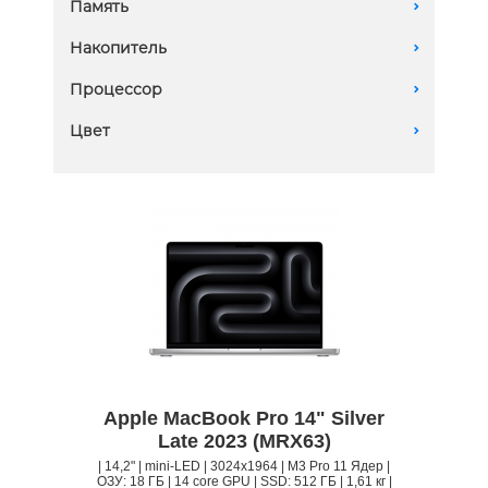
Память
A
18 GB
Накопитель
A
512Gb SSD
Процессор
A
M3 Pro 11-Core
Цвет
A
Apple MacBook Pro 14" Silver
Late 2023 (MRX63)
| 14,2" | mini-LED | 3024x1964 | M3 Pro 11 Ядер |
ОЗУ: 18 ГБ | 14 core GPU | SSD: 512 ГБ | 1,61 кг |