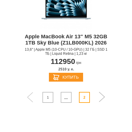
Apple MacBook Air 13" M5 32GB
1TB Sky Blue (Z1LB000KL) 2026
13,6" | Apple M5 (10-CPU / 10-GPU) | 32 ГБ | SSD 1
ТБ | Liquid Retina | 1,23 кг
112950
грн
2510 y. e.
КУПИТЬ
...
1
2