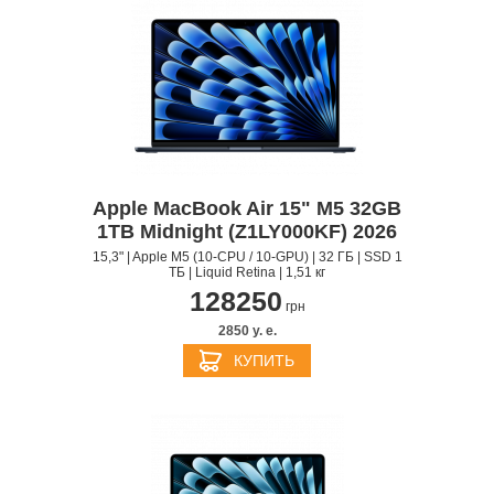
Apple MacBook Air 15" M5 32GB
1TB Midnight (Z1LY000KF) 2026
15,3" | Apple M5 (10-CPU / 10-GPU) | 32 ГБ | SSD 1
ТБ | Liquid Retina | 1,51 кг
128250
грн
2850 y. e.
КУПИТЬ