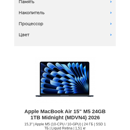
Память
A
15.3 дюймов
16 GB
Накопитель
A
24 GB
1Tb SSD
Процессор
A
32 GB
512Gb SSD
M5 chip - 10‑core CPU, 10‑core GPU
Цвет
A
M5 chip - 10‑core CPU, 10‑core GPU
M5 chip - 10‑core CPU, 8‑core GPU
Apple MacBook Air 15" M5 24GB
1TB Midnight (MDVN4) 2026
15,3" | Apple M5 (10-CPU / 10-GPU) | 24 ГБ | SSD 1
ТБ | Liquid Retina | 1,51 кг